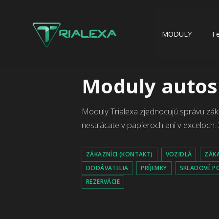
MODULY
T
Moduly autos
Moduly Trialexa zjednocujú správu zákaz
nestrácate v papieroch ani v exceloch. 
ZÁKAZNÍCI (KONTAKT)
VOZIDLÁ
ZÁK
DODÁVATELIA
PRÍJEMKY
SKLADOVÉ P
REZERVÁCIE