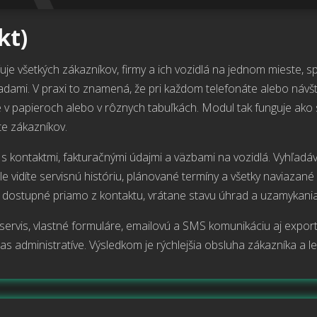
kt)
e všetkých zákazníkov, firmy a ich vozidlá na jednom mieste, sp
adami. V praxi to znamená, že pri každom telefonáte alebo návšt
 v papieroch alebo v rôznych tabuľkách. Modul tak funguje ako 
te zákazníkov.
 s kontaktmi, fakturačnými údajmi a väzbami na vozidlá. Vyhľadá
e vidíte servisnú históriu, plánované termíny a všetky naviazan
sú dostupné priamo z kontaktu, vrátane stavu úhrad a uzamykani
rvis, vlastné formuláre, emailovú a SMS komunikáciu aj export
 čas administratíve. Výsledkom je rýchlejšia obsluha zákazníka a