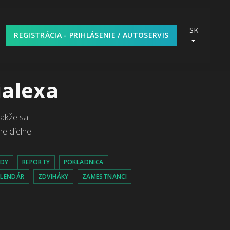
SK
REGISTRÁCIA - PRIHLÁSENIE / AUTOSERVIS
ialexa
takže sa
e dielne.
ADY
REPORTY
POKLADNICA
ALENDÁR
ZDVIHÁKY
ZAMESTNANCI