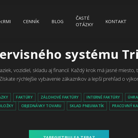
ČASTÉ
ecRMI
CENNÍK
BLOG
KONTAKT
OTÁZKY
ervisného systému Tr
iek, vozidiel, skladu aj financií. Každý krok má jasné miesto, 
Získate rýchlejšie vybavenie zákazníkov a lepší prehľad o výkon
AZKY
FAKTÚRY
ZÁLOHOVÉ FAKTÚRY
INTERNÉ FAKTÚRY
ÚHR
OLOŽKY
OBJEDNÁVKY TOVARU
SKLAD PNEUMATÍK
PRACOVNÝ K
ZAREGISTRUJ SA TERAZ