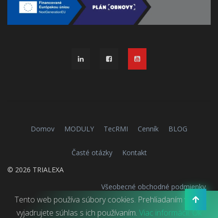
Domov
MODULY
TecRMI
Cenník
BLOG
Časté otázky
Kontakt
© 2026
TRIALEXA
Všeobecné obchodné podmienky
Tento web používa súbory cookies. Prehliadaním webu
vyjadrujete súhlas s ich používaním.
Viac informácií.
Ok