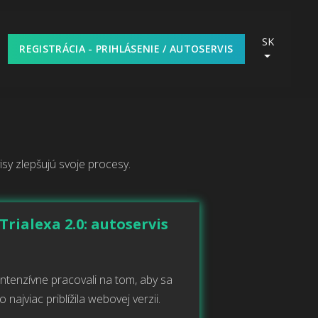
SK
REGISTRÁCIA - PRIHLÁSENIE / AUTOSERVIS
sy zlepšujú svoje procesy.
Trialexa 2.0: autoservis
tenzívne pracovali na tom, aby sa
 najviac priblížila webovej verzii.