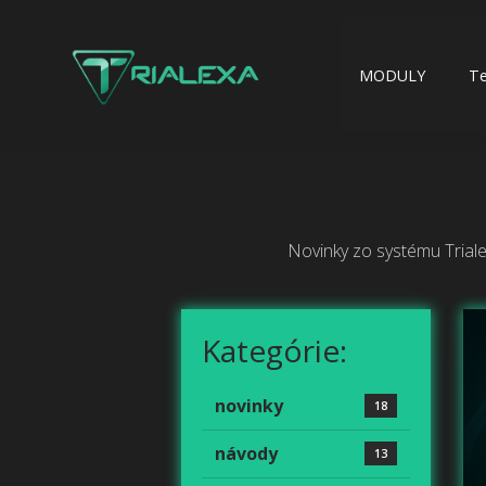
MODULY
T
Novinky zo systému Triale
Kategórie:
novinky
18
návody
13