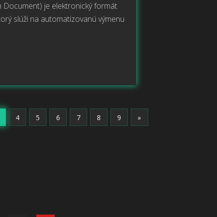
 Document) je elektronický formát
ktorý slúži na automatizovanú výmenu
4
5
6
7
8
9
Nasledujúca
»