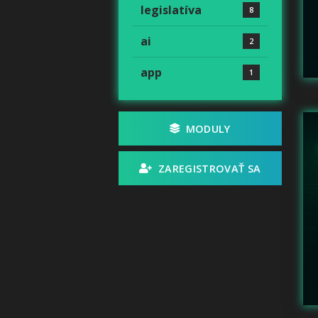
legislatíva
8
ai
2
app
1
MODULY
ZAREGISTROVAŤ SA