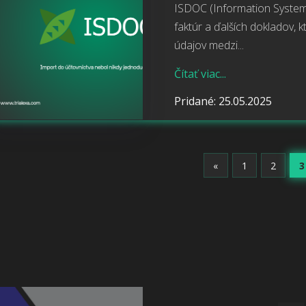
ISDOC (Information System
faktúr a ďalších dokladov, 
údajov medzi...
Čítať viac...
Pridané: 25.05.2025
Nasledujúca
«
1
2
3