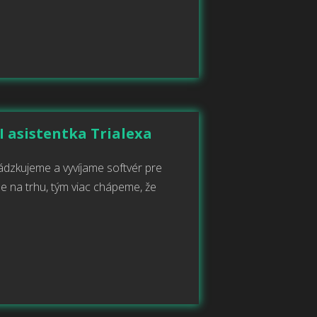
I asistentka Trialexa
vádzkujeme a vyvíjame softvér pre
me na trhu, tým viac chápeme, že