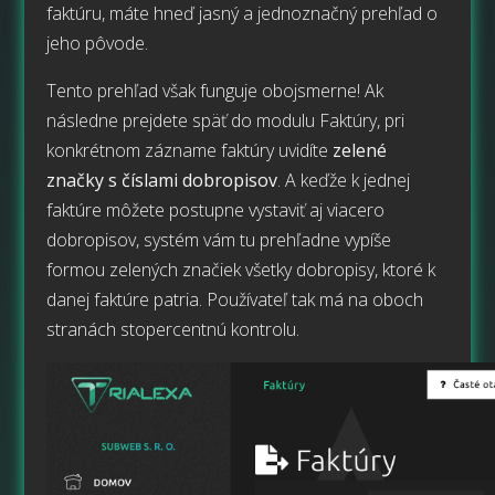
faktúru, máte hneď jasný a jednoznačný prehľad o
jeho pôvode.
Tento prehľad však funguje obojsmerne! Ak
následne prejdete späť do modulu Faktúry, pri
konkrétnom zázname faktúry uvidíte
zelené
značky s číslami dobropisov
. A keďže k jednej
faktúre môžete postupne vystaviť aj viacero
dobropisov, systém vám tu prehľadne vypíše
formou zelených značiek všetky dobropisy, ktoré k
danej faktúre patria. Používateľ tak má na oboch
stranách stopercentnú kontrolu.