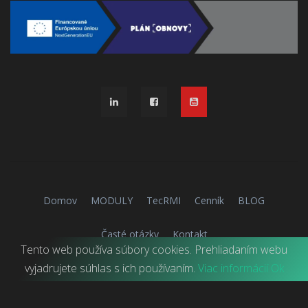
Domov
MODULY
TecRMI
Cenník
BLOG
Časté otázky
Kontakt
Tento web používa súbory cookies. Prehliadaním webu
© 2026
TRIALEXA
vyjadrujete súhlas s ich používaním.
Viac informácií
Ok
Všeobecné obchodné podmienky