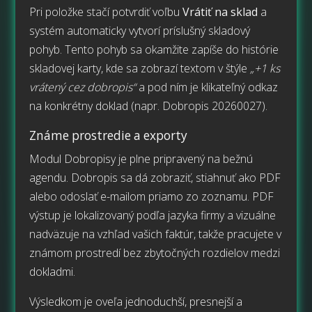
Pri položke stačí potvrdiť voľbu
Vrátiť na sklad
a
systém automaticky vytvorí príslušný skladový
pohyb. Tento pohyb sa okamžite zapíše do histórie
skladovej karty, kde sa zobrazí textom v štýle
„+1 ks
vrátený cez dobropis“
a pod ním je klikateľný odkaz
na konkrétny doklad (napr. Dobropis 20260027).
Známe prostredie a exporty
Modul Dobropisy je plne pripravený na bežnú
agendu. Dobropis sa dá zobraziť, stiahnuť ako PDF
alebo odoslať e-mailom priamo zo zoznamu. PDF
výstup je lokalizovaný podľa jazyka firmy a vizuálne
nadväzuje na vzhľad vašich faktúr, takže pracujete v
známom prostredí bez zbytočných rozdielov medzi
dokladmi.
Výsledkom je oveľa jednoduchší, presnejší a