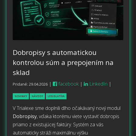
Dobropisy s automatickou
kontrolou súm a prepojením na
sklad
|
facebook
|
LinkedIn
|
Pridané: 29.04.2026
NOVINKY
NÁVODY
LEGISLATÍVA
V Trialexe sme doplnili dlho očakávaný nový modul
Dobropisy
, vďaka ktorému viete vystaviť dobropis
priamo z existujúcej faktúry. Systém za vás
automaticky stráži maximálnu výšku