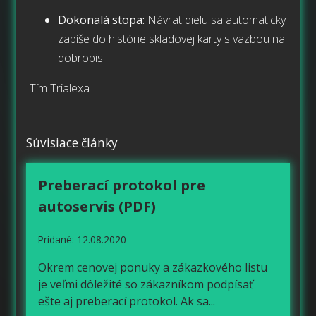
Dokonalá stopa:
Návrat dielu sa automaticky
zapíše do histórie skladovej karty s väzbou na
dobropis.
Tím Trialexa
Súvisiace články
Preberací protokol pre
autoservis (PDF)
Pridané: 12.08.2020
Okrem cenovej ponuky a zákazkového listu
je veľmi dôležité so zákazníkom podpísať
ešte aj preberací protokol. Ak sa
...