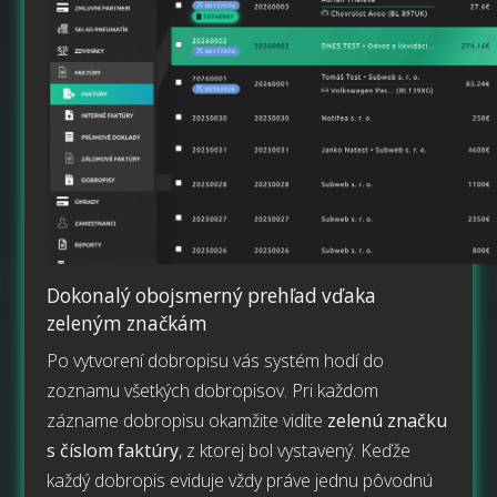
Dokonalý obojsmerný prehľad vďaka
zeleným značkám
Po vytvorení dobropisu vás systém hodí do
zoznamu všetkých dobropisov. Pri každom
zázname dobropisu okamžite vidíte
zelenú značku
s číslom faktúry
, z ktorej bol vystavený. Keďže
každý dobropis eviduje vždy práve jednu pôvodnú