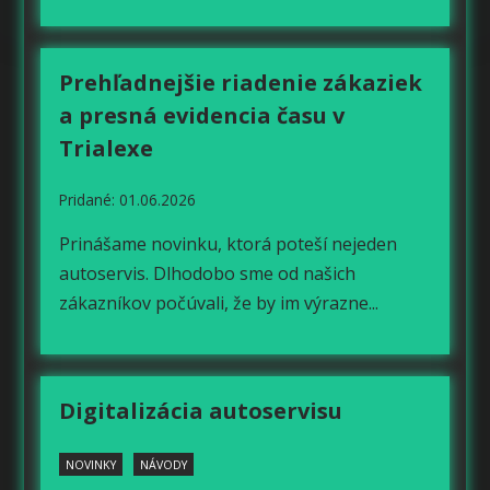
Prehľadnejšie riadenie zákaziek
a presná evidencia času v
Trialexe
Pridané: 01.06.2026
Prinášame novinku, ktorá poteší nejeden
autoservis. Dlhodobo sme od našich
zákazníkov počúvali, že by im výrazne...
Digitalizácia autoservisu
NOVINKY
NÁVODY