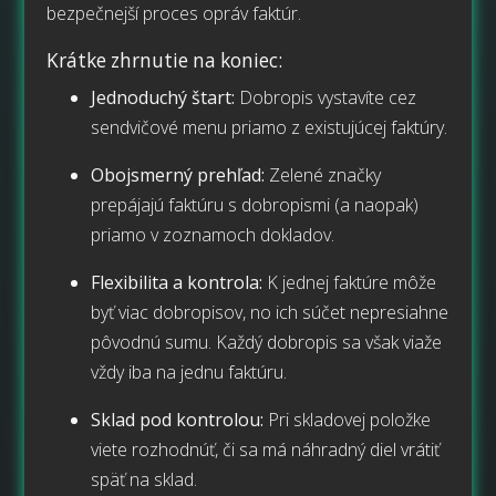
bezpečnejší proces opráv faktúr.
Krátke zhrnutie na koniec:
Jednoduchý štart:
Dobropis vystavíte cez
sendvičové menu priamo z existujúcej faktúry.
Obojsmerný prehľad:
Zelené značky
prepájajú faktúru s dobropismi (a naopak)
priamo v zoznamoch dokladov.
Flexibilita a kontrola:
K jednej faktúre môže
byť viac dobropisov, no ich súčet nepresiahne
pôvodnú sumu. Každý dobropis sa však viaže
vždy iba na jednu faktúru.
Sklad pod kontrolou:
Pri skladovej položke
viete rozhodnúť, či sa má náhradný diel vrátiť
späť na sklad.