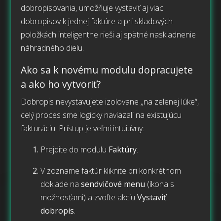
dobropisovania, umožňuje vystaviť aj viac
dobropisov k jednej faktúre a pri skladových
položkách inteligentne rieši aj spätné naskladnenie
náhradného dielu.
Ako sa k novému modulu dopracujete
a ako ho vytvoriť?
Dobropis nevystavujete izolovane „na zelenej lúke“,
celý proces sme logicky naviazali na existujúcu
fakturáciu. Prístup je veľmi intuitívny:
Prejdite do modulu
Faktúry
.
V zozname faktúr kliknite pri konkrétnom
doklade na
sendvičové menu
(ikona s
možnosťami) a zvoľte akciu
Vystaviť
dobropis
.