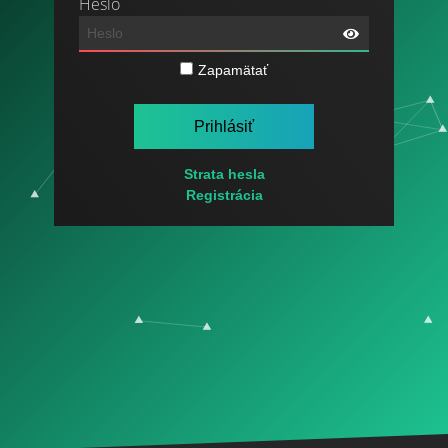
Heslo
Zapamätať
Strata hesla
Registrácia